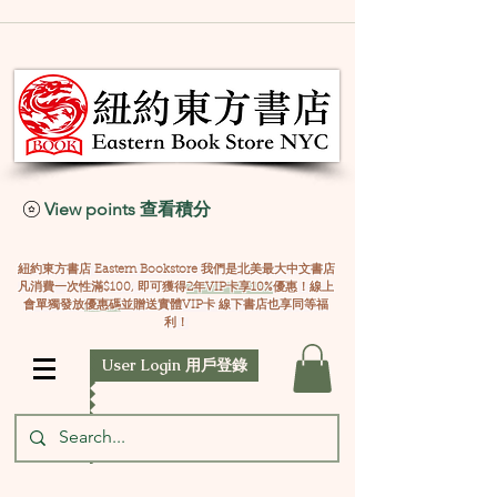
View points 查看積分
紐約東方書店 Eastern Bookstore 我們是北美最大中文書店
凡消費一次性滿$100, 即可獲得
2年VIP卡享10%
優惠！線上
會單獨發放
優惠碼
並贈送實體VIP卡 線下書店也享同等福
利！
User Login 用戶登錄