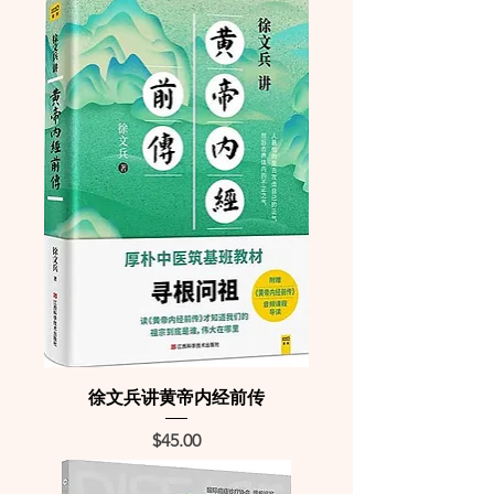
徐文兵讲黄帝内经前传
Price
$45.00