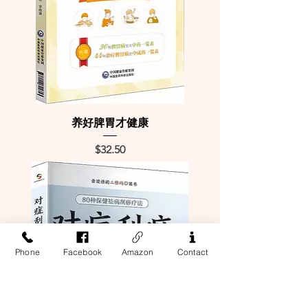
养好脾胃才健康
Price
$32.50
Phone
Facebook
Amazon
Contact