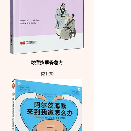
对症按摩备急方
Price
$21.90