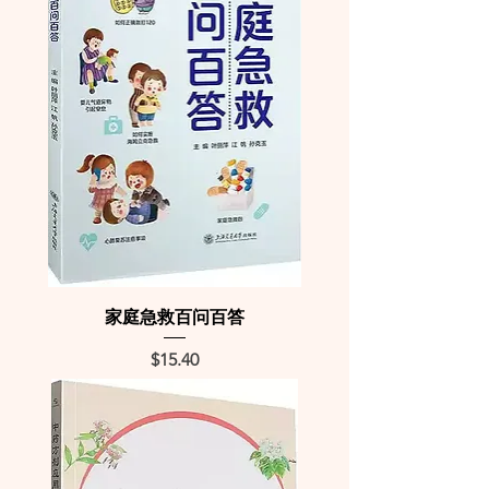
家庭急救百问百答
Price
$15.40