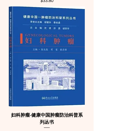
Price
$33.80
妇科肿瘤-健康中国肿瘤防治科普系
列丛书