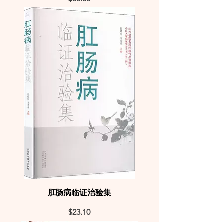
肛肠病临证治验集
Price
$23.10