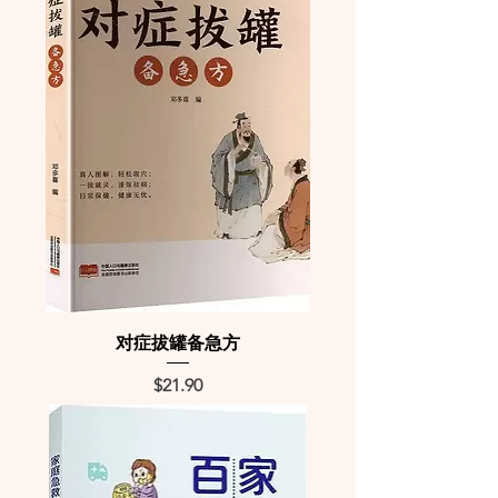
对症拔罐备急方
Price
$21.90