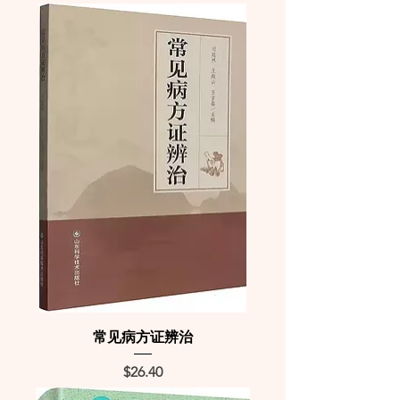
常见病方证辨治
Price
$26.40