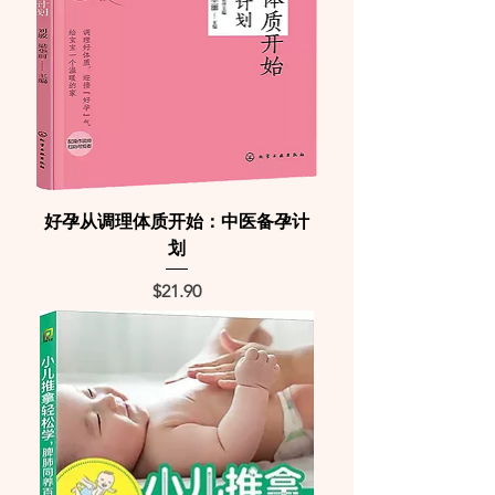
好孕从调理体质开始：中医备孕计
划
Price
$21.90