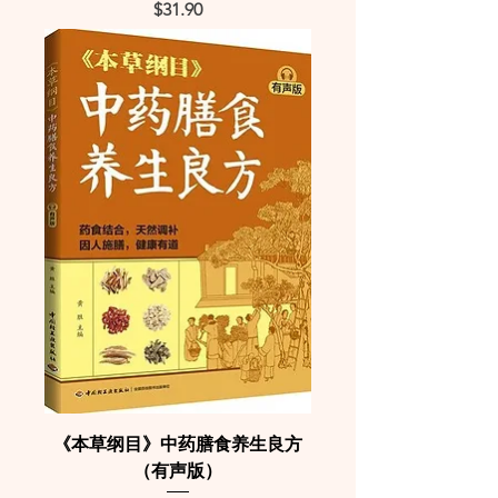
Price
$31.90
《本草纲目》中药膳食养生良方
（有声版）