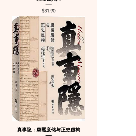
Price
$31.90
真事隐：康熙废储与正史虚构