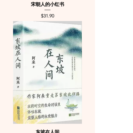
宋朝人的小红书
Price
$31.90
东坡在人间