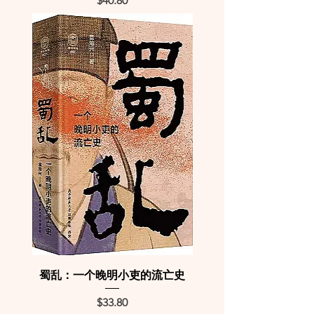
$40.80
蜀乱：一个晚明小吏的流亡史
Price
$33.80