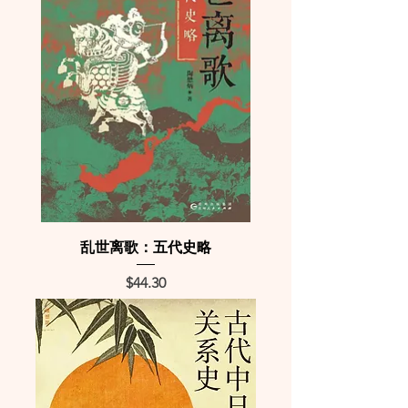
乱世离歌：五代史略
Price
$44.30