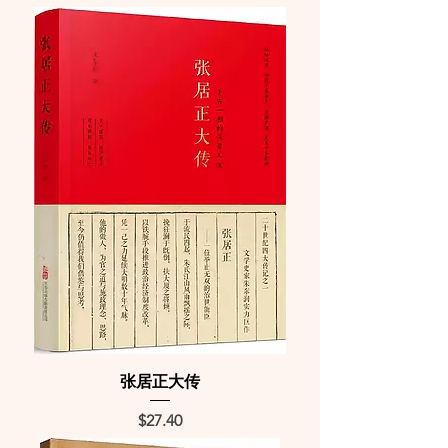
张居正大传
Price
$27.40