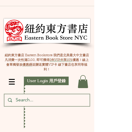
紐約東方書店 Eastern Bookstore 我們是北美最大中文書店
凡消費一次性滿$100, 即可獲得
2年VIP卡享10%
優惠！線上
會單獨發放
優惠碼
並贈送實體VIP卡 線下書店也享同等福
利！
User Login 用戶登錄