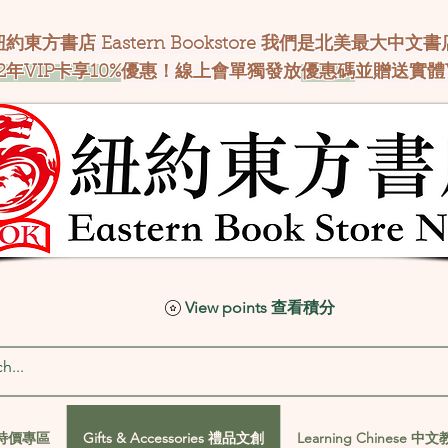
紐約東方書店 Eastern Bookstore 我們是北美最大中文書
2年VIP卡享10%
優惠！線上會單獨發放
優惠碼
並贈送實體
View points 查看積分
al 特價專區
Gifts & Accessories 禮品文創
Learning Chinese 中
al 特價專區
Gifts & Accessories 禮品文創
Learning Chinese 中