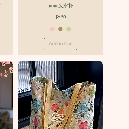
Quick View
）
萌萌兔水杯
Price
$6.50
Add to Cart