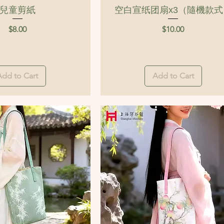
Quick View
Quick View
兒童剪紙
空白宣纸团扇x3（隨機款式
Price
Price
$8.00
$10.00
Add to Cart
Add to Cart