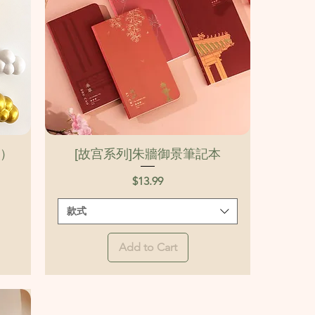
Quick View
裝）
[故宫系列]朱牆御景筆記本
Price
$13.99
款式
Add to Cart