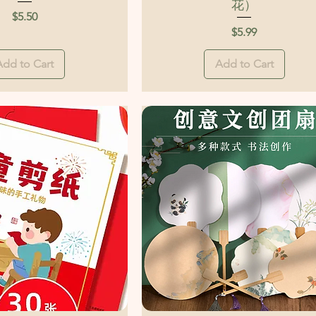
花）
Price
$5.50
Price
$5.99
Add to Cart
Add to Cart