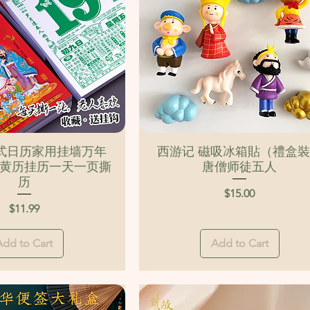
Quick View
Quick View
老式日历家用挂墙万年
西游记 磁吸冰箱貼（禮盒
黄历挂历一天一页撕
唐僧师徒五人
历
Price
$15.00
Price
$11.99
Add to Cart
Add to Cart