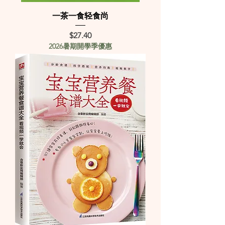
一茶一食轻食尚
Price
$27.40
2026暑期開學季優惠