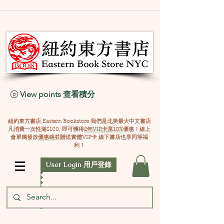
View points 查看積分
紐約東方書店 Eastern Bookstore 我們是北美最大中文書店
凡消費一次性滿$100, 即可獲得
2年VIP卡享10%
優惠！線上
會單獨發放
優惠碼
並贈送實體VIP卡 線下書店也享同等福
利！
User Login 用戶登錄