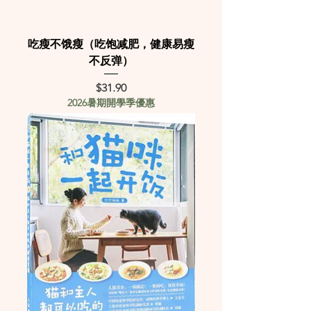
吃瘦不饿瘦（吃饱减肥，健康易瘦
不反弹）
Price
$31.90
2026暑期開學季優惠