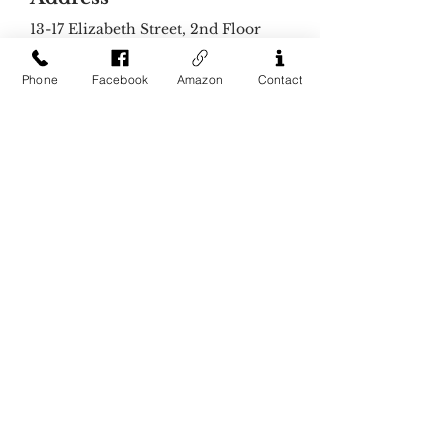
13-17 Elizabeth Street, 2nd Floor
New York, NY 10013
Contact Us
Phone
Facebook
Amazon
Contact
Phone:
212-226-8461
Email:
business@easternbooknyc.com