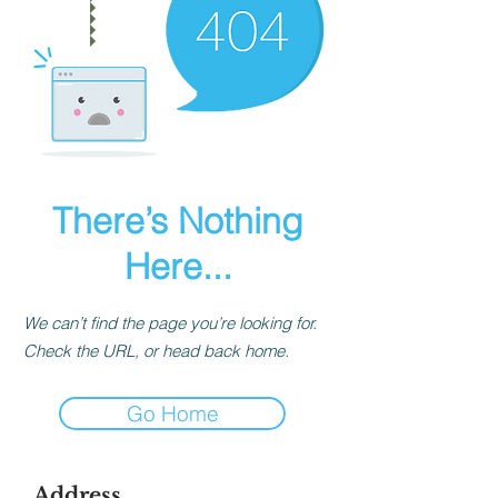
There’s Nothing
Here...
We can’t find the page you’re looking for.
Check the URL, or head back home.
Go Home
Address