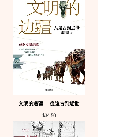
文明的邊疆──從遠古到近世
Price
$34.50