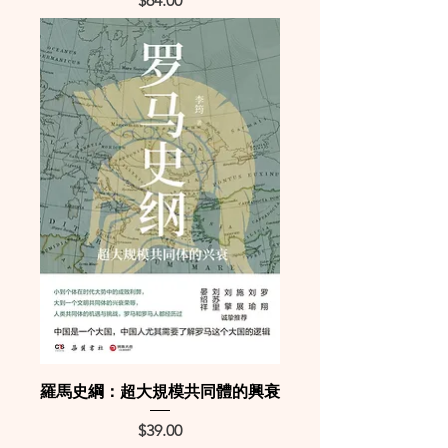
$64.00
羅馬史綱：超大規模共同體的興衰
Price
$39.00