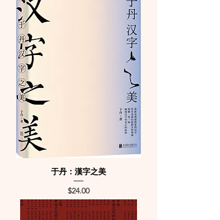
于丹：漢字之美
Price
$24.00