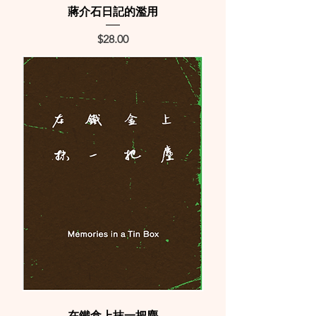
蔣介石日記的濫用
Price
$28.00
在鐵盒上抹一把塵