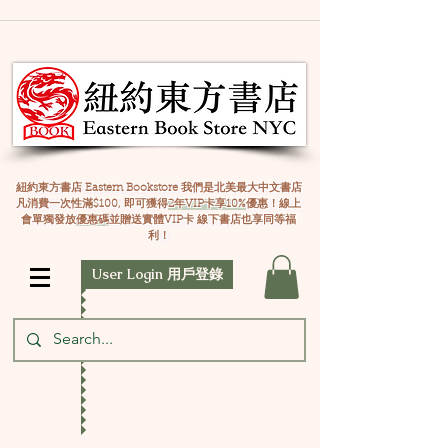
紐約東方書店 Eastern Bookstore 我們是北美最大中文書店
凡消費一次性滿$100, 即可獲得
2年VIP卡享10%
優惠！線上
會單獨發放
優惠碼
並贈送實體VIP卡 線下書店也享同等福
利！
User Login 用戶登錄