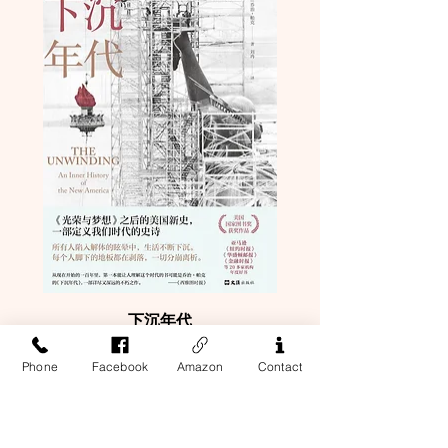
下沉年代
Price
$54.00
Phone
Facebook
Amazon
Contact