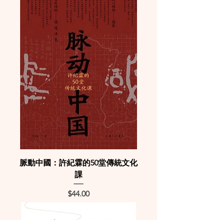
脈動中國：許紀霖的50堂傳統文化
課
Price
$44.00