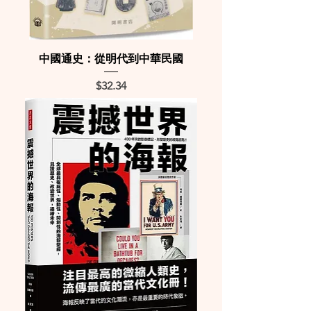
中國通史：從明代到中華民國
Price
$32.34