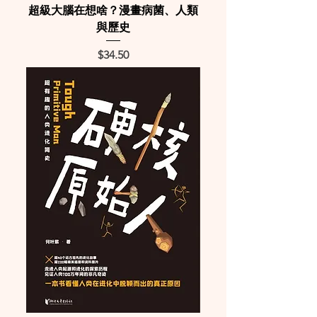
超級大腦在想啥？漫畫病菌、人類
與歷史
Price
$34.50