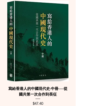
寫給香港人的中國現代史‧中冊──從
國共第一次合作到長征
Price
$47.40