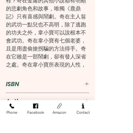
裡？奇在金庸的其他小說都有明顯
的悲劇角色和故事，唯獨《鹿鼎
記》只有喜感與鬧劇。奇在主人翁
的武功一點兒也不高明，除了逃跑
的功夫之外，韋小寶可以說根本不
會武功。奇在韋小寶有七個老婆，
且是用盡偷搶拐騙的方法得手。奇
在它雖是一部鬧劇，卻有發人深省
之處。奇在韋小寶所表現的人性，
只要想想自己或朋友，幾乎都可以
發現韋小寶的影子。
ISBN
金庸曾考慮大幅修改，好比讓韋小
9789628892532
Author
寶的妻子跑掉一兩個，下場慘一
些，但最後這些「懲罰」均未發
Phone
Facebook
Amazon
Contact
金庸
Publisher
生，因為「主要抒寫的重點是時代
而非人物，在那個時代中，可以有
明河出版社有限公司