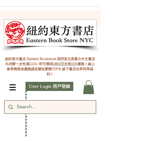
紐約東方書店 Eastern Bookstore 我們是北美最大中文書店
凡消費一次性滿$100, 即可獲得
2年VIP卡享10%
優惠！線上
會單獨發放
優惠碼
並贈送實體VIP卡 線下書店也享同等福
利！
User Login 用戶登錄