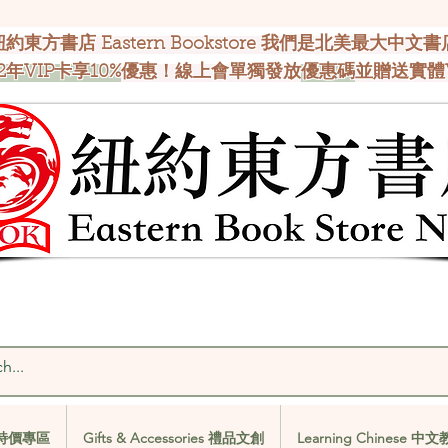
紐約東方書店 Eastern Bookstore 我們是北美最大中文書
2年VIP卡享10%
優惠！線上會單獨發放
優惠碼
並贈送實體
al 特價專區
Gifts & Accessories 禮品文創
Learning Chinese 中
al 特價專區
Gifts & Accessories 禮品文創
Learning Chinese 中