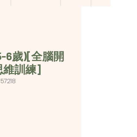
-6歲)[全腦開
思維訓練]
57218