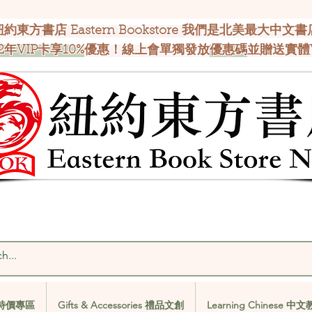
紐約東方書店 Eastern Bookstore 我們是北美最大中文書
2年VIP卡享10%
優惠！線上會單獨發放
優惠碼
並贈送實體
al 特價專區
Gifts & Accessories 禮品文創
Learning Chinese 中
al 特價專區
Gifts & Accessories 禮品文創
Learning Chinese 中