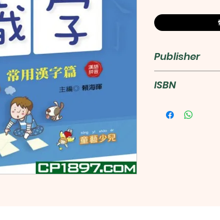
Publisher
童藝少兒文化
ISBN
97898877660