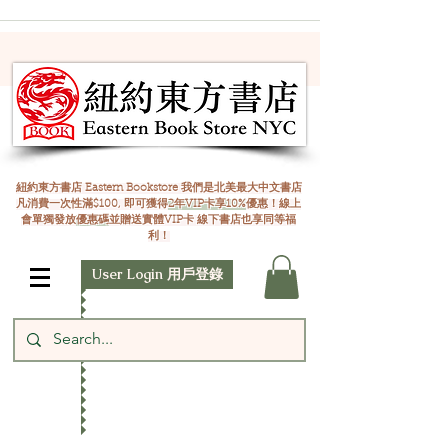
紐約東方書店 Eastern Bookstore 我們是北美最大中文書店
凡消費一次性滿$100, 即可獲得
2年VIP卡享10%
優惠！線上
會單獨發放
優惠碼
並贈送實體VIP卡 線下書店也享同等福
利！
User Login 用戶登錄