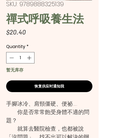
SKU: 9789888325139
禪式呼吸養生法
Price
$20.40
Quantity
*
暂无库存
恢复供应时通知我
手腳冰冷、肩頸僵硬、便祕……
你是否常常飽受身體不適的問
題？
就算去醫院檢查，也都被說
「沒問題」，找不出可以解決的辦