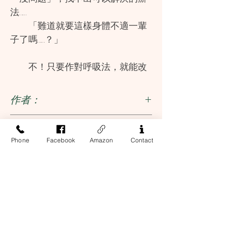
法……
「難道就要這樣身體不適一輩
子了嗎……？」
不！只要作對呼吸法，就能改
善這些不適的問題！
改變錯誤的呼吸方式，讓你重
作者：
獲新生、脫胎換骨！
不用花錢，也不必花時間，無
椎名由紀
出版社：
論何時何地，只要利用身體就能辦
Phone
Facebook
Amazon
Contact
到。
朵琳出版整合行銷公司
ISBN
「照鏡子變成一件快樂的
9789888325139
事！」
「上妝的感覺跟以前完全不一
樣～」