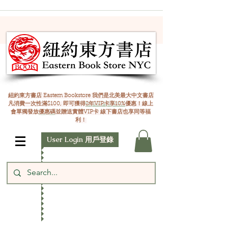
紐約東方書店 Eastern Bookstore 我們是北美最大中文書店
凡消費一次性滿$100, 即可獲得
2年VIP卡享10%
優惠！線上
會單獨發放
優惠碼
並贈送實體VIP卡 線下書店也享同等福
利！
User Login 用戶登錄