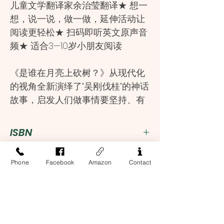
儿童文学翻译家余治莹翻译★ 想一
想，说一说，做一做，延伸活动让
阅读更轻松★ 扫码即听英文原声音
频★ 适合3—10岁小朋友阅读
《是谁在月亮上砍树？》从现代化
的视角全新演绎了“吴刚伐桂”的神话
故事，启发人们做事情要坚持、有
恒心，不能半途而废。吴刚是当地
小有名气的大力士，但是非常懒
ISBN
散，学什么都半途而废。一天吴刚
心血来潮想去当神仙，便上山跟土
9787551619172
Language
Phone
Facebook
Amazon
Contact
地神学习修仙。很快吴刚就感到厌
倦了，土地神看出了他的心思，就
中英双语
Publisher
带他到了月球上，告诉他砍完这棵
桂树就可以回家。吴刚不知道的是
山东友谊出版社
这正是新的考验……