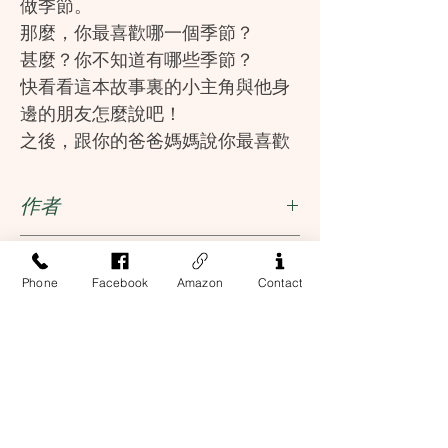
做季節。
那麼，你最喜歡哪一個季節？
甚麼？你不知道有哪些季節？
快看看這本故事裏的小主角與他身
邊的朋友怎麼說吧！
之後，跟你的爸爸媽媽說你最喜歡
哪一個季節，也可以問問他們喜歡
的是不是跟你一樣啊！
作者
《快樂學漢語繪本》（Let’s Learn
周蜻蜓, 劉瑤
出版社
Chinese Picture Book）是一套兒
Phone
Facebook
Amazon
Contact
童故事讀本，也是一套漢語學習材
三聯書店(香港)有限公司
ISBN
料。本系列包括初、中、高三個級
別，涵蓋了動物、自然、旅行、季
9789620435713
節、日常生活等主題，可以滿足不
同語言水平、不同年齡孩子的閱讀
好奇心與漢語學習需求。