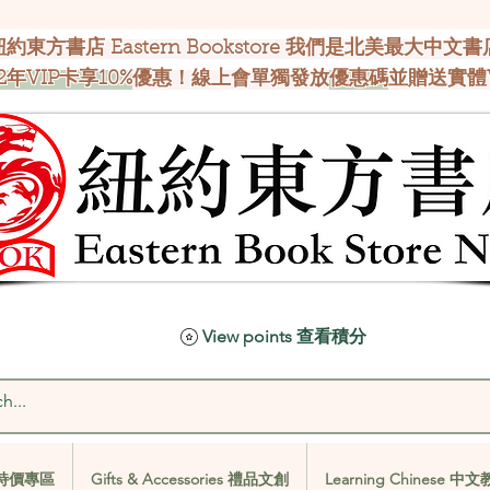
紐約東方書店 Eastern Bookstore 我們是北美最大中文書
2年VIP卡享10%
優惠！線上會單獨發放
優惠碼
並贈送實體
View points 查看積分
al 特價專區
Gifts & Accessories 禮品文創
Learning Chinese 中
al 特價專區
Gifts & Accessories 禮品文創
Learning Chinese 中