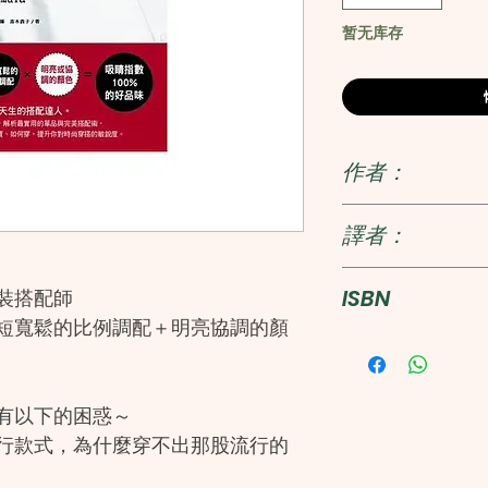
暂无库存
作者：
青木貴子
譯者：
羅怡蘋
ISBN
裝搭配師
寬鬆的比例調配＋明亮協調的顏
978988829555
有以下的困惑～
款式，為什麼穿不出那股流行的