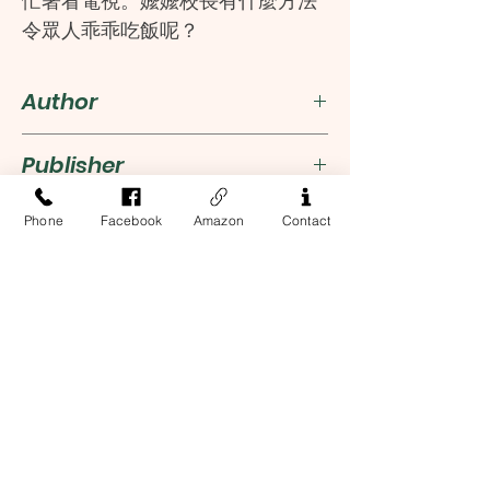
忙著看電視。嬤嬤校長有什麼方法
令眾人乖乖吃飯呢？
Author
何巧嬋
Publisher
新雅文化事業有限公司
Phone
Facebook
Amazon
Contact
ISBN
9789620867897
Address
13-17 Elizabeth Street, 2nd Floor
New York, NY 10013
Contact Us