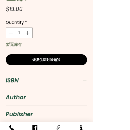
Price
$19.00
Quantity
*
暂无库存
恢复供应时通知我
ISBN
9787518400775
Author
煲湯女王
Publisher
中國輕工業出版社