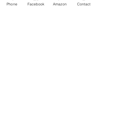
Phone
Facebook
Amazon
Contact
Address
13-17 Elizabeth Street, 2nd Floor
New York, NY 10013
Contact Us
Phone:
212-226-8461
Email:
business@easternbooknyc.com