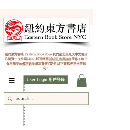
紐約東方書店 Eastern Bookstore 我們是北美最大中文書店
凡消費一次性滿$100, 即可獲得
2年VIP卡享10%
優惠！線上
會單獨發放
優惠碼
並贈送實體VIP卡 線下書店也享同等福
利！
User Login 用戶登錄