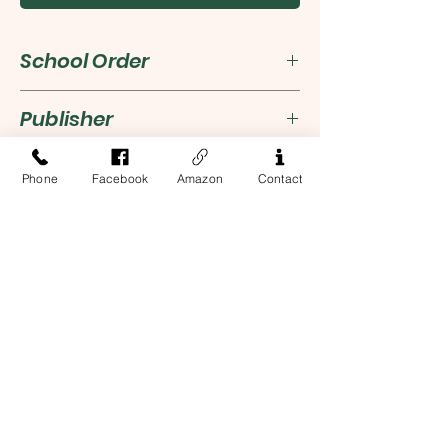
School Order
For school order, please
Publisher
click
here
.
北京语言大学出版社
ISBN
Phone
Facebook
Amazon
Contact
9787561922088
Address
13-17 Elizabeth Street, 2nd Floor
New York, NY 10013
Contact Us
Phone:
212-226-8461
Email: