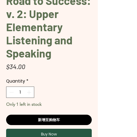
Road to Success:
v. 2: Upper
Elementary
Listening and
Speaking
Price
$34.00
Quantity
*
Only 1 left in stock
新增至购物车
Buy Now