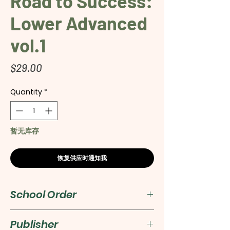
Road to Success:
Lower Advanced
vol.1
Price
$29.00
Quantity
*
暂无库存
恢复供应时通知我
School Order
For school order, please
Publisher