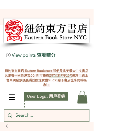
View points 查看積分
紐約東方書店 Eastern Bookstore 我們是北美最大中文書店
凡消費一次性滿$100, 即可獲得
2年VIP卡享10%
優惠！線上
會單獨發放
優惠碼
並贈送實體VIP卡 線下書店也享同等福
利！
User Login 用戶登錄