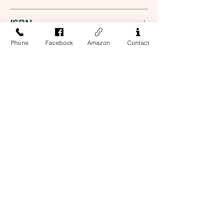
click
here
.
北京语言大学出版社
ISBN
Phone
Facebook
Amazon
Contact
9787561921708
Address
13-17 Elizabeth Street, 2nd Floor
New York, NY 10013
Contact Us
Phone:
212-226-8461
Email:
business@easternbooknyc.com