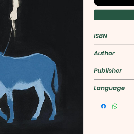
ISBN
9787541174469
Author
李下
Publisher
四川文艺出版
Language
简体中文