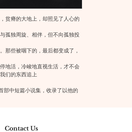
孔，贫瘠的大地上，却照见了人心的
，与孤独周旋、相伴，但不向孤独投
话。那些被咽下的，最后都变成了，
不停地活，冷峻地直视生活，才不会
罩我们的东西追上
首部中短篇小说集，收录了以他的
西张”为背景的五部作品：《修庙
王》《苶㞗》。
年的人生：修庙的异乡人、如“方仲
为的舅父、乡村最后的跤王、不容于
Contact Us
化人，作者以冷峻而内敛的笔触，讲述