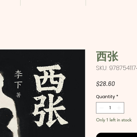
西张
SKU: 97875411
Price
$28.60
Quantity
*
Only 1 left in stock