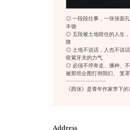
◎ 一段段往事，一张张面
丰饶
◎ 五段被土地咬住的人生
降
◎ 土地不说话，人也不说
咬紧牙关的力气
◎ 必须不停奔走、播种、
被那些企图打倒我们、 笼
——————————
《西张》是青年作家李下的
故乡山西忻州的一个小村庄“
记》《命相》《营生》《跤
五个故事，五段横跨二十余
永”般陨落的青年、营生难
Address
世的傻子……作为离乡的文