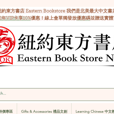
紐約東方書店 Eastern Bookstore 我們是北美最大中文書
2年VIP卡享10%
優惠！線上會單獨發放
優惠碼
並贈送實體
al 特價專區
Gifts & Accessories 禮品文創
Learning Chinese 中
al 特價專區
Gifts & Accessories 禮品文創
Learning Chinese 中