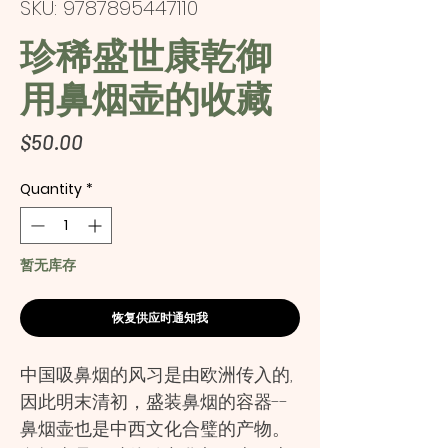
SKU: 9787895447110
珍稀盛世康乾御
用鼻烟壶的收藏
Price
$50.00
Quantity
*
暂无库存
恢复供应时通知我
中国吸鼻烟的风习是由欧洲传入的,
因此明末清初，盛装鼻烟的容器--
鼻烟壶也是中西文化合璧的产物。