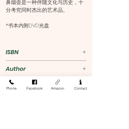
鼻烟壶是一种伴随文化与历史，十
分考究同时杰出的艺术品。
*书本内附DVD光盘
ISBN
9787895447110
Author
董笙
Publisher
Phone
Facebook
Amazon
Contact
线装书局有限公司
Language
Simplified Chinese