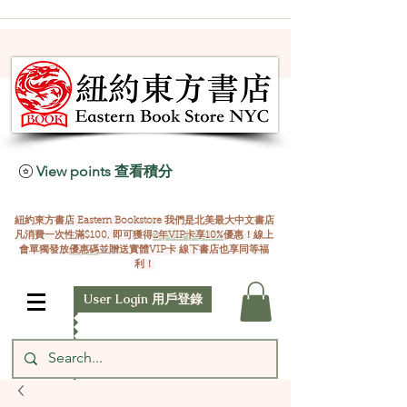
View points 查看積分
紐約東方書店 Eastern Bookstore 我們是北美最大中文書店
凡消費一次性滿$100, 即可獲得
2年VIP卡享10%
優惠！線上
會單獨發放
優惠碼
並贈送實體VIP卡 線下書店也享同等福
利！
User Login 用戶登錄