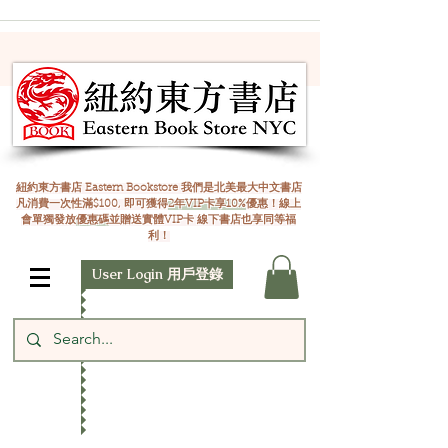
紐約東方書店 Eastern Bookstore 我們是北美最大中文書店
凡消費一次性滿$100, 即可獲得
2年VIP卡享10%
優惠！線上
會單獨發放
優惠碼
並贈送實體VIP卡 線下書店也享同等福
利！
User Login 用戶登錄