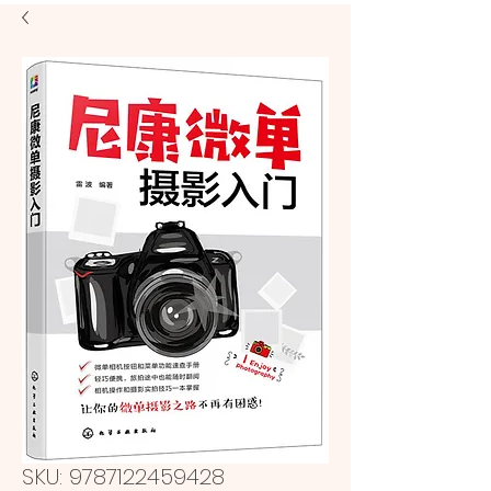
SKU: 9787122459428