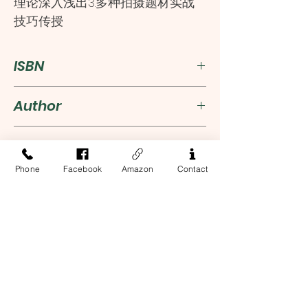
理论深入浅出3.多种拍摄题材实战
技巧传授
ISBN
9787122459428
Author
雷波
Publisher
Phone
Facebook
Amazon
Contact
化学工业出版社
Language
简体中文
Address
13-17 Elizabeth Street, 2nd Floor