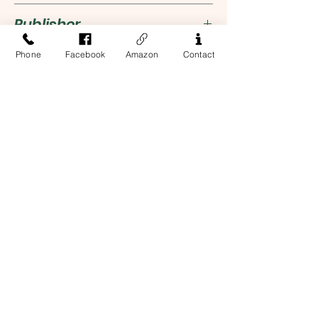
梁羽生
Publisher
Phone
Facebook
Amazon
Contact
天地圖書
Address
13-17 Elizabeth Street, 2nd Floor
New York, NY 10013
Contact Us
Phone:
212-226-8461
Email:
business@easternbooknyc.com