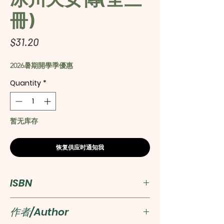
冊)
Price
$31.20
2026暑期開學季優惠
Quantity
*
暂无库存
恢复供应时通知我
ISBN
2100000009800
作者/Author