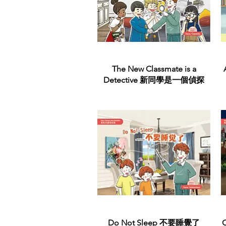
Quick View
The New Classmate is a
Detective 新同學是一個偵探
Quick View
Do Not Sleep 不要睡覺了