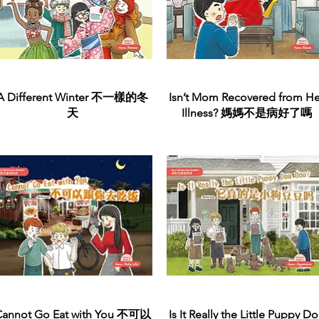
Quick View
Quick View
A Different Winter 不一樣的冬
Isn’t Mom Recovered from He
天
Illness? 媽媽不是病好了嗎
Quick View
Quick View
Cannot Go Eat with You 不可以
Is It Really the Little Puppy D