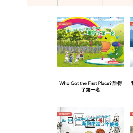
Quick View
Who Got the First Place? 誰得
了第一名