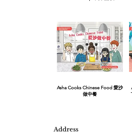
Quick View
Asha Cooks Chinese Food 愛沙
做中餐
Address