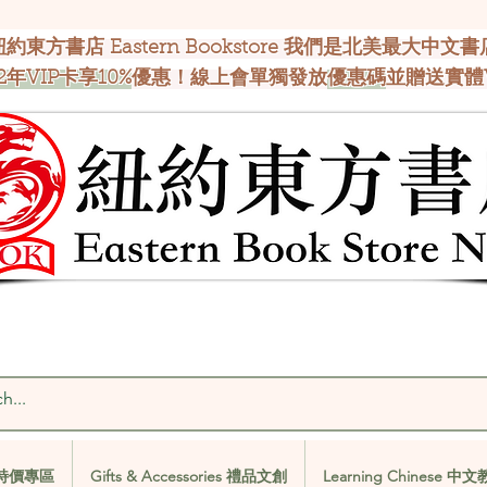
紐約東方書店 Eastern Bookstore 我們是北美最大中文書
2年VIP卡享10%
優惠！線上會單獨發放
優惠碼
並贈送實體
al 特價專區
Gifts & Accessories 禮品文創
Learning Chinese 中
al 特價專區
Gifts & Accessories 禮品文創
Learning Chinese 中