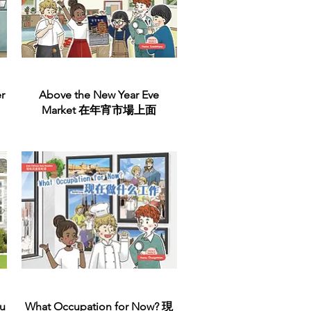
Quick View
r
Above the New Year Eve
Market 在年宵市場上面
Quick View
ou
What Occupation for Now? 現