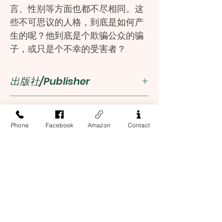
言、性别等方面也都不尽相同。这
些不可思议的人格，到底是如何产
生的呢？他到底是个欺骗公众的骗
子，或只是个不幸的受害者？
父亲自杀，继父百般虐待，这让比
利一方面迫切地渴望逃避这个世界
出版社/Publisher
──多次自杀，另一方面求生的本能
又来安慰、保护自己，这两种力量
外語教學與研究出版社
作者/Author
纽结在一起，将比利撕成碎片……
Phone
Facebook
Amazon
Contact
当比利闭上眼睛，会有守护者里根
[美] 丹尼尔·凯斯
ISBN
出来击退施虐者，会有8岁的承受
者戴维哭泣，女同性恋阿达拉娜、
9787513559263
流氓菲利普、职业骗子凯文、小丑
利伊、工作狂马克……像是一个队
伍，每个人承担不同任务
Address
一个人格来承受我的痛苦