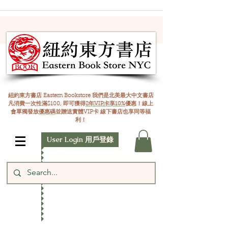
紐約東方書店 Eastern Bookstore 我們是北美最大中文書店
凡消費一次性滿$100, 即可獲得
2年VIP卡享10%
優惠！線上
會單獨發放
優惠碼
並贈送實體VIP卡 線下書店也享同等福
利！
User Login 用戶登錄