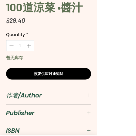
100道涼菜 •醬汁
Price
$29.40
Quantity
*
暂无库存
恢复供应时通知我
作者/Author
Winnie 姐
Publisher
萬里機構‧Forms Kitchen
ISBN