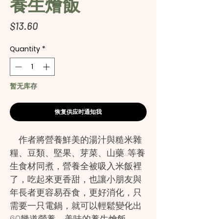
養生燴飯
Price
$13.60
Quantity
*
暂无库存
恢复供应时通知我
作者將營養鮮美的湯汁與糙米雜
糧、豆類、堅果、芽菜、山藥…等養
生食材同煮，營養全被吸入米飯裡
了，吃起來更香甜，也讓小朋友與
年長者更容易吞食，更好消化，只
需要一只電鍋，就可以輕鬆變化出
60幾道營養、美味的養生燴飯。