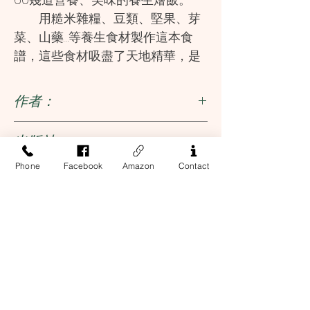
用糙米雜糧、豆類、堅果、芽
菜、山藥…等養生食材製作這本食
譜，這些食材吸盡了天地精華，是
最經濟又健康的食物，糙米是最天
然的綜合維他命、苜蓿芽排毒性最
作者：
強、芽菜可提供身體細胞所需要的
氨基酸、山藥很適合中老年女性食
賴麗珠
出版社:
用，有助於舒緩更年期的症狀…等，
這樣的燴飯，當然是最天然的營養
Phone
Facebook
Amazon
Contact
旗林文化
ISBN
保健飲食，希望這本創意燴飯幫助
所有家庭，吃出健康，吃出幸福！
9789621442048
作者簡介
賴麗珠 Nancy
開過餐廳，喜歡研究美食，常
Address
研發新創意餐，如：銀色太空特
餐、鐵板麵（從此大為風行），認
13-17 Elizabeth Street, 2nd Floor