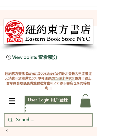
View points 查看積分
紐約東方書店 Eastern Bookstore 我們是北美最大中文書店
凡消費一次性滿$100, 即可獲得
2年VIP卡享10%
優惠！線上
會單獨發放
優惠碼
並贈送實體VIP卡 線下書店也享同等福
利！
User Login 用戶登錄