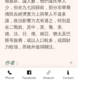
籍族群。論人數，他們遠比華人
少，但在九七回歸前，部分非華裔
僑民在經濟實力上與華人不遑多
讓，政治影響力尤有過之，特別是
在二戰前。其中，英、葡、美、
德、法、日、俄、南亞、猶太及巴
斯等族裔，或以人口較多，或因財
力較強，而格外值得關注。
香港為何會有這麽多的外籍族
作者：
群？他們為何不遠千里而來，是經
商？工作？傳教？還是逃難？香港
丁新豹, 盧淑櫻
出版社：
Phone
Facebook
Amazon
Contact
有甚麼特點吸引他們？他們在香港
的生活模式是怎樣的？他們與華人
三聯
ISBN
及其他族群——特別是作為统治者的
港英政府的關係如何？在香港發展
9789620436680
為國際大都會的百多年間，他們扮