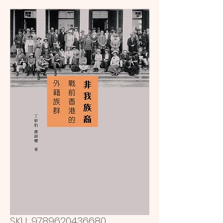
SKU: 9789620436680