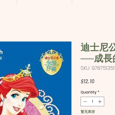
迪士尼
──成長
SKU: 97875135
Price
$12.10
Quantity
*
暂无库存