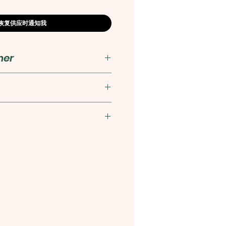
恢复供应时通知我
her
究出版社
0