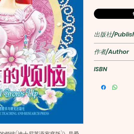
出版社/Publis
外語教學與研
作者/Author
高楠
ISBN
978751351756
的烦恼(迪士尼英语家庭版)》是爱