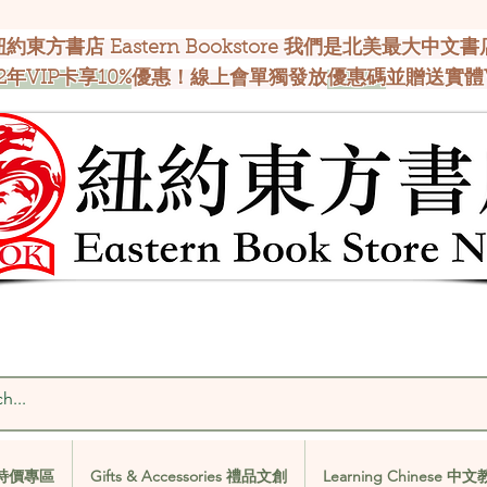
紐約東方書店 Eastern Bookstore 我們是北美最大中文書
2年VIP卡享10%
優惠！線上會單獨發放
優惠碼
並贈送實體
al 特價專區
Gifts & Accessories 禮品文創
Learning Chinese 中
al 特價專區
Gifts & Accessories 禮品文創
Learning Chinese 中