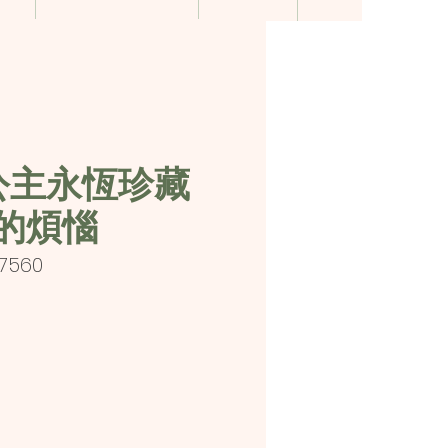
公主永恆珍藏
的煩惱
17560