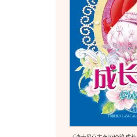
《迪士尼公主永恒珍藏:成长