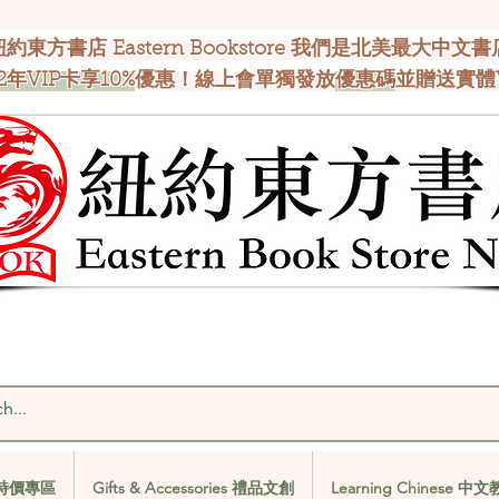
紐約東方書店 Eastern Bookstore 我們是北美最大中文書
2年VIP卡享10%
優惠！線上會單獨發放
優惠碼
並贈送實體
al 特價專區
Gifts & Accessories 禮品文創
Learning Chinese 中
al 特價專區
Gifts & Accessories 禮品文創
Learning Chinese 中