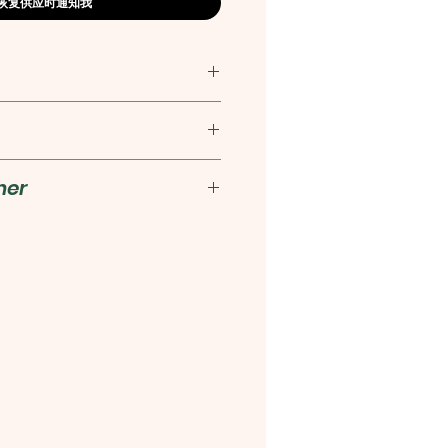
恢复供应时通知我
88
her