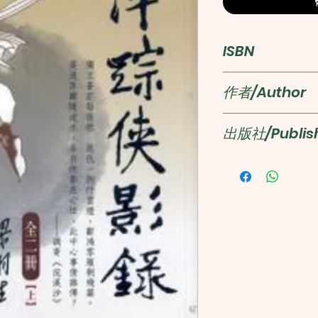
ISBN
22000000031
作者/Author
梁羽生
出版社/Publis
天地圖書