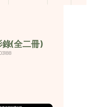
錄(全二冊)
03188