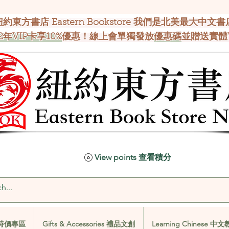
紐約東方書店 Eastern Bookstore 我們是北美最大中文書
2年VIP卡享10%
優惠！線上會單獨發放
優惠碼
並贈送實體
View points 查看積分
al 特價專區
Gifts & Accessories 禮品文創
Learning Chinese 中
al 特價專區
Gifts & Accessories 禮品文創
Learning Chinese 中