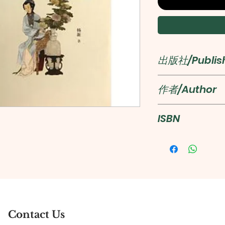
出版社/Publis
紫禁城出版社
作者/Author
楊新
ISBN
978751340378
Contact Us