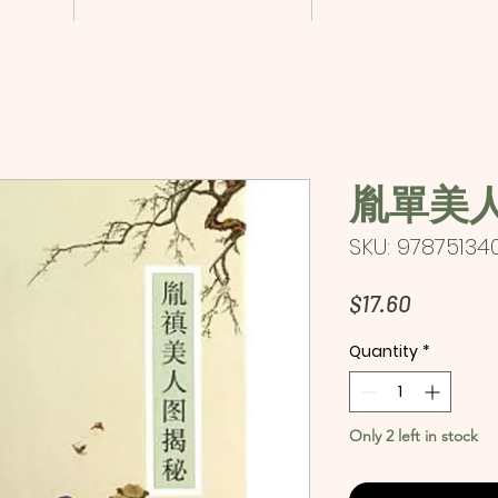
胤單美
SKU: 97875134
Price
$17.60
Quantity
*
Only 2 left in stock