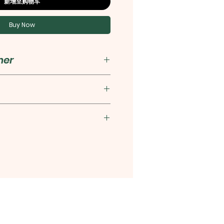
新增至购物车
Buy Now
her
8