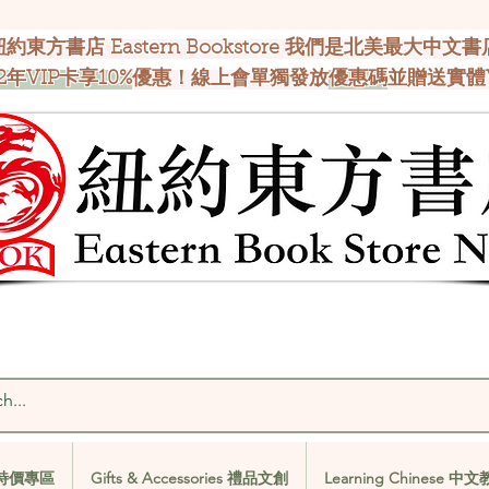
紐約東方書店 Eastern Bookstore 我們是北美最大中文書
2年VIP卡享10%
優惠！線上會單獨發放
優惠碼
並贈送實體
al 特價專區
Gifts & Accessories 禮品文創
Learning Chinese 中
al 特價專區
Gifts & Accessories 禮品文創
Learning Chinese 中