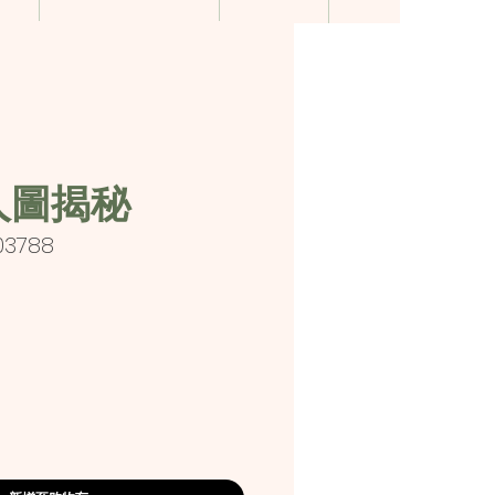
人圖揭秘
03788