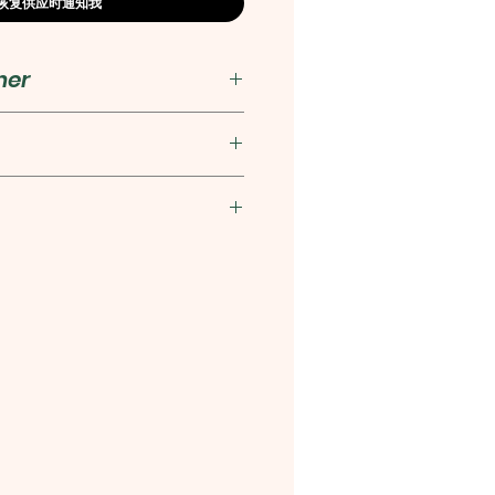
恢复供应时通知我
her
0