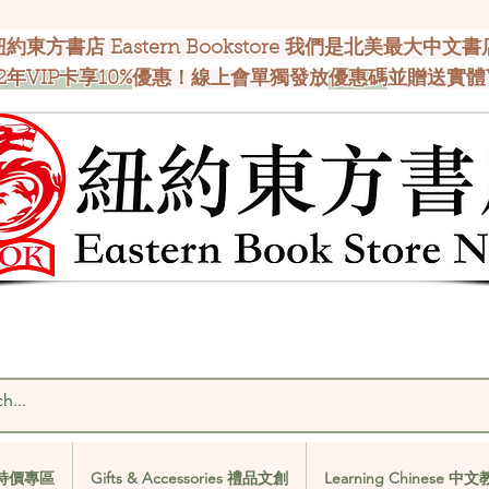
紐約東方書店 Eastern Bookstore 我們是北美最大中文書
2年VIP卡享10%
優惠！線上會單獨發放
優惠碼
並贈送實體
al 特價專區
Gifts & Accessories 禮品文創
Learning Chinese 中
al 特價專區
Gifts & Accessories 禮品文創
Learning Chinese 中