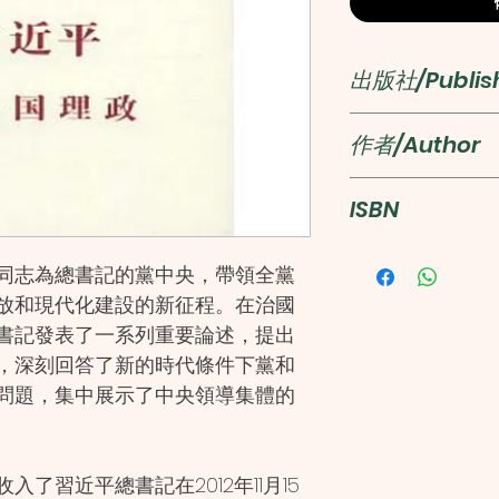
出版社/Publis
外文出版社
作者/Author
習近平
ISBN
978711909087
同志為總書記的黨中央，帶領全黨
放和現代化建設的新征程。在治國
書記發表了一系列重要論述，提出
，深刻回答了新的時代條件下黨和
問題，集中展示了中央領導集體的
了習近平總書記在2012年11月15