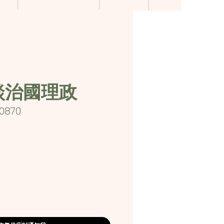
談治國理政
90870