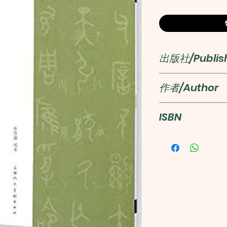
出版社/Publis
上海人民美術
作者/Author
蔡慧蘋
ISBN
97875322927