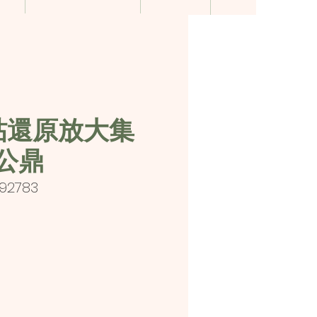
帖還原放大集
公鼎
292783