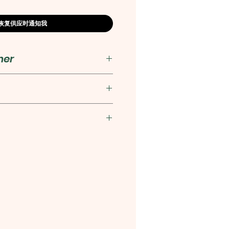
恢复供应时通知我
her
出版社
83