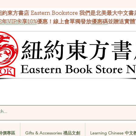
紐約東方書店 Eastern Bookstore 我們是北美最大中文書
2年VIP卡享10%
優惠！線上會單獨發放
優惠碼
並贈送實體
al 特價專區
Gifts & Accessories 禮品文創
Learning Chinese 中
al 特價專區
Gifts & Accessories 禮品文創
Learning Chinese 中