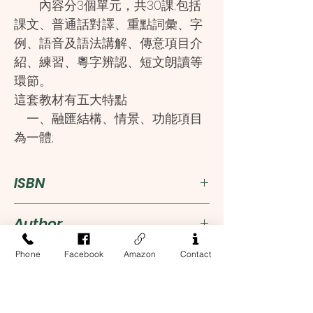
內容分3個單元，共30課;包括
課文、普通話對譯、重點詞彙、字
例、語音及語法講解、傳意項目介
紹、練習、粵字辨認、短文朗讀等
環節。
這套教材有五大特點
一、融匯結構、情景、功能項目
為一體;
二、體現聽、說為主的教學原則;
三、學習語言與瞭解本地文化、
ISBN
民生相結合;
四、課文用語力求兼顧生活化和
9789620434136
Author
規範化;
五、課文設計循序漸進，說明和
鄭定歐
Phone
Facebook
Amazon
Contact
Publisher
練習材料豐富多樣。
張勵妍
本教程的初期設計，曾在香港
三聯書店(香港)有限公司
高石英
Language
中國語文學會開設的粵語課程試用