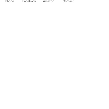
Phone
Facebook
Amazon
Contact
Address
13-17 Elizabeth Street, 2nd Floor
New York, NY 10013
Contact Us
Phone:
212-226-8461
Email:
business@easternbooknyc.com