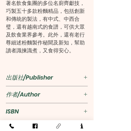
著名飲食集團的多位名廚齊獻技，
巧製五十多款粉麵精品，包括創新
和傳統的製法，有中式、中西合
璧，還有越南式的食譜，可供大眾
及飲食業界參考。此外，還有老行
尊細述粉麵製作秘聞及新知，幫助
讀者識揀識煮，又食得安心。
出版社/Publisher
萬里機構‧萬里機構
作者/Author
馮秉孝
ISBN
9789621463067