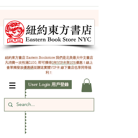
紐約東方書店 Eastern Bookstore 我們是北美最大中文書店
凡消費一次性滿$100, 即可獲得
2年VIP卡享10%
優惠！線上
會單獨發放
優惠碼
並贈送實體VIP卡 線下書店也享同等福
利！
User Login 用戶登錄