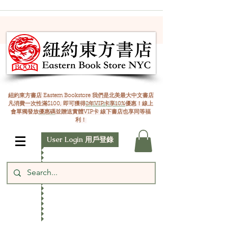
紐約東方書店 Eastern Bookstore 我們是北美最大中文書店
凡消費一次性滿$100, 即可獲得
2年VIP卡享10%
優惠！線上
會單獨發放
優惠碼
並贈送實體VIP卡 線下書店也享同等福
利！
User Login 用戶登錄