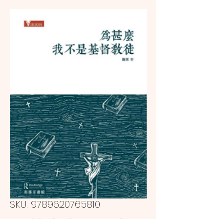
SKU: 9789620765810