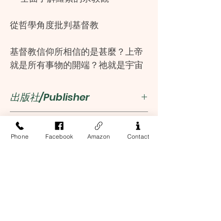
從哲學角度批判基督教
基督教信仰所相信的是甚麼？上帝
就是所有事物的開端？祂就是宇宙
的設計者？基督教竟是世界道德進
步的主要敵人？羅素在書中一一解
出版社/Publisher
答這些疑問，而這些問題的答案，
就是他為甚麼不是基督教徒的原
商務印書館(香港)有限公司
作者/Author
因。
Phone
Facebook
Amazon
Contact
羅素
ISBN
羅素敢於在那個教會影響力巨大的
時代，提出宗教有悖於事實，並且
9789620765810
是有害的，最終亦因此失去了大學
教席。