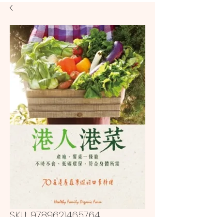
SKU: 9789621465764