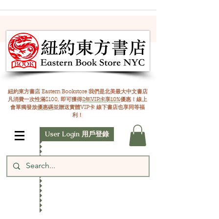
紐約東方書店 Eastern Bookstore 我們是北美最大中文書店
凡消費一次性滿$100, 即可獲得
2年VIP卡享10%
優惠！線上
會單獨發放
優惠碼
並贈送實體VIP卡 線下書店也享同等福
利！
User Login 用戶登錄