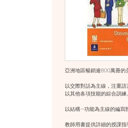
亞洲地區暢銷逾800萬冊
以交際對話為主線，注重語
以其他各項技能的綜合訓練
以結構—功能為主線的編寫
教師用書提供詳細的授課指