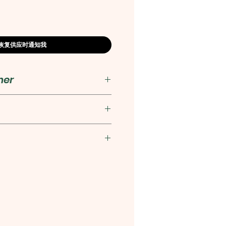
恢复供应时通知我
her
出版社
利斯 編
毅 何平譯注
1