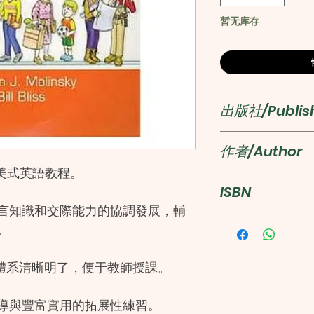
暂无库存
出版社/Publis
上海外語教育
作者/Author
的美式英語教程。
莫林斯基，布
ISBN
譯者： 邵嚴
言知識和交際能力的協調發展，輔
。
978781080823
體系清晰明了，便于教師授課。
導與豐富實用的拓展性練習。