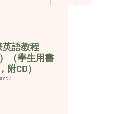
際英語教程
冊）（學生用書
，附CD）
08231