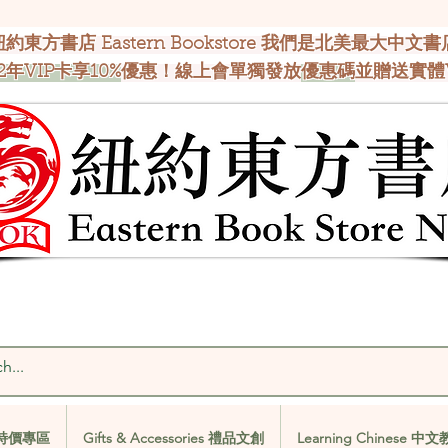
紐約東方書店 Eastern Bookstore 我們是北美最大中文書
2年VIP卡享10%
優惠！線上會單獨發放
優惠碼
並贈送實體
al 特價專區
Gifts & Accessories 禮品文創
Learning Chinese 中
al 特價專區
Gifts & Accessories 禮品文創
Learning Chinese 中