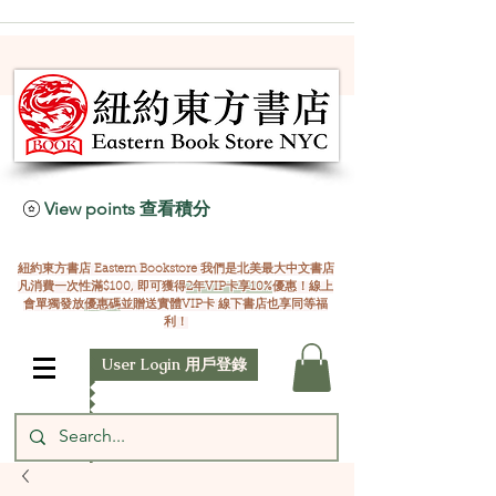
View points 查看積分
紐約東方書店 Eastern Bookstore 我們是北美最大中文書店
凡消費一次性滿$100, 即可獲得
2年VIP卡享10%
優惠！線上
會單獨發放
優惠碼
並贈送實體VIP卡 線下書店也享同等福
利！
User Login 用戶登錄