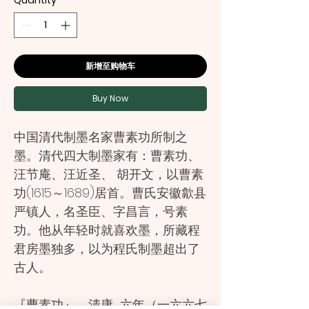
Quantity
*
新增至购物车
Buy Now
中国清代制墨名家曹素功所制之
墨。清代四大制墨家有：曹素功、
汪节庵、汪近圣、 胡开文，以曹素
功(1615～1689)居首。曹氏安徽歙县
严镇人，名圣臣、字昌言，号素
功。他从年轻时就喜欢墨，所藏程
君房墨独多，以为程氏制墨超出了
古人。
『曹素功』，清康_六年（一六六七