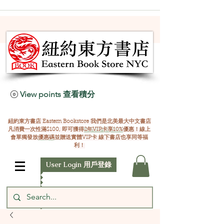
View points 查看積分
紐約東方書店 Eastern Bookstore 我們是北美最大中文書店
凡消費一次性滿$100, 即可獲得
2年VIP卡享10%
優惠！線上
會單獨發放
優惠碼
並贈送實體VIP卡 線下書店也享同等福
利！
User Login 用戶登錄