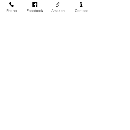
9789620869754
本書特點：
Phone
Facebook
Amazon
Contact
以短小精簡的篇幅敘述《星球大
Address
戰》前傳三部戲的內容，方便讀者
掌握《星球大戰》內容。
13-17 Elizabeth Street, 2nd Floor
New York, NY 10013
Contact Us
Phone:
212-226-8461
Email:
business@easternbooknyc.com