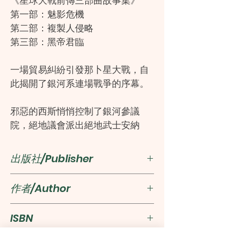
《星球大戰前傳三部曲故事集》
第一部：魅影危機
第二部：複製人侵略
第三部：黑帝君臨
一場貿易糾紛引發那卜星大戰，自
此揭開了銀河系連場戰爭的序幕。
邪惡的西斯悄悄控制了銀河參議
院，絕地議會派出絕地武士安納
金．天行者監察可疑人物……到底那
個在幕後操控一切的人是誰？
出版社/Publisher
另一方面，身負監察重任的安納金
新雅文化事業有限公司
作者/Author
受到黑暗力量誘惑，徘徊在光明與
黑暗之間……他是否能及時回頭呢？
Elizabeth Schaefer
ISBN
Translator: 高君怡