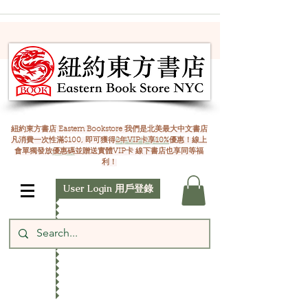
紐約東方書店 Eastern Bookstore 我們是北美最大中文書店
凡消費一次性滿$100, 即可獲得
2年VIP卡享10%
優惠！線上
會單獨發放
優惠碼
並贈送實體VIP卡 線下書店也享同等福
利！
User Login 用戶登錄