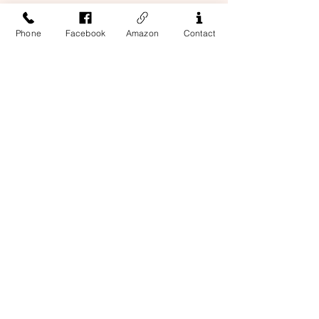
9789621441683
Phone
Facebook
Amazon
Contact
Address
13-17 Elizabeth Street, 2nd Floor
New York, NY 10013
Contact Us
Phone:
212-226-8461
Email:
business@easternbooknyc.com