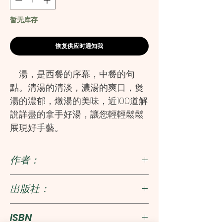
暂无库存
恢复供应时通知我
湯，是西餐的序幕，中餐的句
點。清湯的清淡，濃湯的爽口，煲
湯的濃郁，燉湯的美味，近100道解
說詳盡的拿手好湯，讓您輕輕鬆鬆
展現好手藝。
作者：
梁瓊白
出版社：
台視文化
ISBN