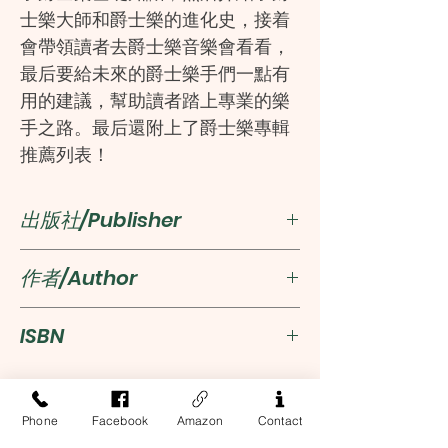
士樂大師和爵士樂的進化史，接着
會帶領讀者去爵士樂音樂會看看，
最后要給未來的爵士樂手們一點有
用的建議，幫助讀者踏上專業的樂
手之路。最后還附上了爵士樂專輯
推薦列表！
出版社/Publisher
人民郵電出版社
作者/Author
德克．蘇特羅[美]
ISBN
譯者
陳霞,程雪
9787115330611
Phone
Facebook
Amazon
Contact