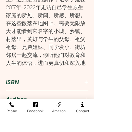
2017年-2022年走访自己学生原生
家庭的所见、所闻、所感、所想。
在这些散落在地图上、需要无限放
大才能看到它名字的小城、乡镇、
村落里，黄灯与学生的父母、祖父
祖母、兄弟姐妹、同学发小、街坊
邻居一起交流，倾听他们对教育和
人生的体悟，进而更真切和深入地
了解那些从四面八方来到她课堂上
的年轻人，她的二本学生。
ISBN
从讲台上走下来，黄灯跟随学生回
家的路线，一路换乘高铁、长途客
9787020184262
Author
车、中巴车，电动车、摩托车来到
腾冲、郁南、阳春、台山、怀宁、
Phone
Facebook
Amazon
Contact
黄灯
Publisher
东莞、陆丰、普宁、佛山、深圳、
饶平、湛江、遂溪、廉江、韶关、
人民文学出版社