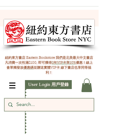
紐約東方書店 Eastern Bookstore 我們是北美最大中文書店
凡消費一次性滿$100, 即可獲得
2年VIP卡享10%
優惠！線上
會單獨發放
優惠碼
並贈送實體VIP卡 線下書店也享同等福
利！
User Login 用戶登錄