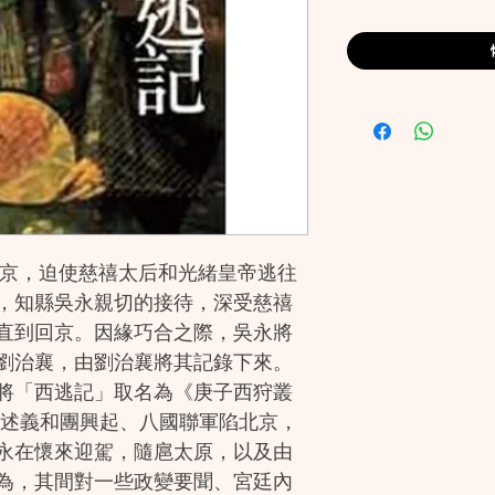
京，迫使慈禧太后和光緒皇帝逃往
，知縣吳永親切的接待，深受慈禧
直到回京。因緣巧合之際，吳永將
劉治襄，由劉治襄將其記錄下來。
將「西逃記」取名為《庚子西狩叢
記述義和團興起、八國聯軍陷北京，
永在懷來迎駕，隨扈太原，以及由
為，其間對一些政變要聞、宮廷內