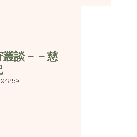
狩叢談－－慈
記
094859