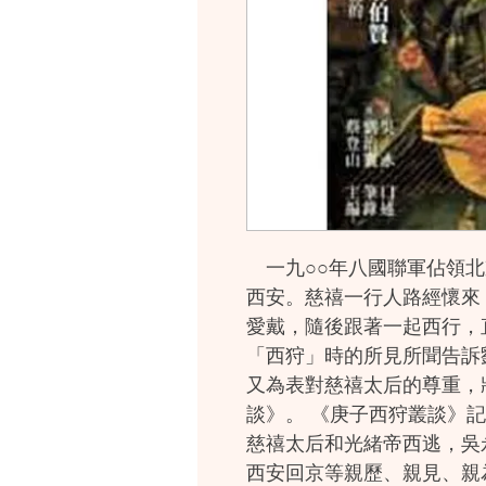
一九○○年八國聯軍佔領北
西安。慈禧一行人路經懷來
愛戴，隨後跟著一起西行，
「西狩」時的所見所聞告訴
又為表對慈禧太后的尊重，
談》。 《庚子西狩叢談》
慈禧太后和光緒帝西逃，吳
西安回京等親歷、親見、親