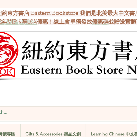
紐約東方書店 Eastern Bookstore 我們是北美最大中文書
2年VIP卡享10%
優惠！線上會單獨發放
優惠碼
並贈送實體
al 特價專區
Gifts & Accessories 禮品文創
Learning Chinese 中
al 特價專區
Gifts & Accessories 禮品文創
Learning Chinese 中