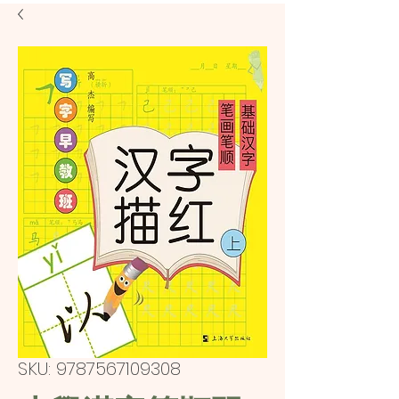
SKU: 9787567109308