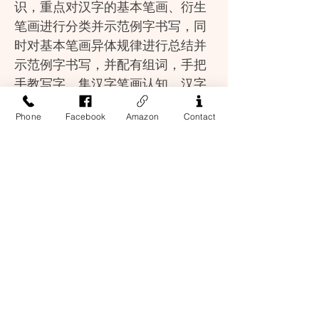
识，重点对汉字的基本笔画、衍生
笔画进行分类并示范例字书写，同
时对基本笔画异体规律进行总结并
示范例字书写，并配有组词，手把
手教写字，集汉字笔画认知、汉字
认知与书写临摹、语文组词为一
Phone
Facebook
Amazon
Contact
体，可作为语文写字配套练习使
用。
《小学汉字习字帖：笔顺》
根据在中小学校开展书法教育的精
神编写，借口教学大纲，简明扼要
Address
介绍了书写常识，重点对汉字的基
13-17 Elizabeth Street, 2nd Floor
本笔画书写要领，特别是对汉字书
New York, NY 10013
写笔顺规则进行了详细介绍并示范
Contact Us
例子书写，并就容易写错的笔画笔
Phone:
212-226-8461
顺进行了系统总结与例字书写示
Email:
范，从而方便自学，以达到正确安
business@easternbooknyc.com