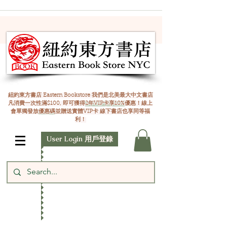
紐約東方書店 Eastern Bookstore 我們是北美最大中文書店
凡消費一次性滿$100, 即可獲得
2年VIP卡享10%
優惠！線上
會單獨發放
優惠碼
並贈送實體VIP卡 線下書店也享同等福
利！
User Login 用戶登錄