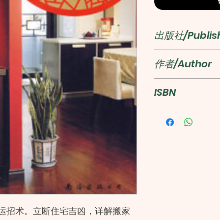
出版社/Publis
南海出版公司
作者/Author
陈冠宇
ISBN
978754422612
运招术。立断住宅吉凶，详解搬家