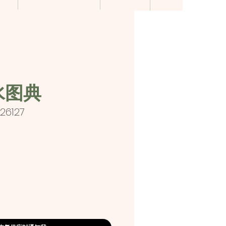
水图典
26127