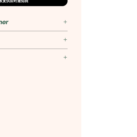
恢复供应时通知我
her
7