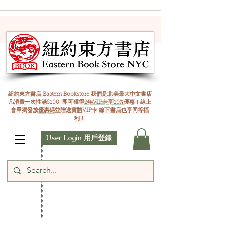
紐約東方書店 Eastern Bookstore 我們是北美最大中文書店
凡消費一次性滿$100, 即可獲得
2年VIP卡享10%
優惠！線上
會單獨發放
優惠碼
並贈送實體VIP卡 線下書店也享同等福
利！
User Login 用戶登錄