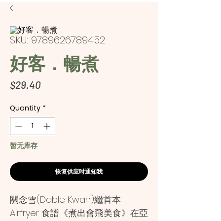
SKU: 9789626789452
好客．暢煮
Price
$29.40
Quantity
*
暂无库存
恢复供应时通知我
關念雪(Dable Kwan)繼首本
Airfryer 食譜《煮出會飛美食》在亞