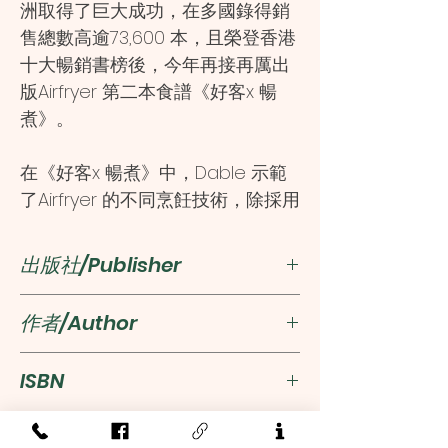
洲取得了巨大成功，在多國錄得銷
售總數高逾73,600 本，且榮登香港
十大暢銷書榜後，今年再接再厲出
版Airfryer 第二本食譜《好客x 暢
煮》。
在《好客x 暢煮》中，Dable 示範
了Airfryer 的不同烹飪技術，除採用
空氣代替食油來炮製完美的炸物
外，還發揮其烤、燒和烘焙功能，
出版社/Publisher
在家煮出既健康又色香味俱全的家
常菜及多國菜，驚喜萬分。
經濟日報出版社(香港)
作者/Author
值得一提的，是回應當下環保大行
Dable Kwan
ISBN
其道，Dable 特設一章「愛惜剩
食」，務求將剩食循環再造，為拯
9789626789452
救地球盡一分力。