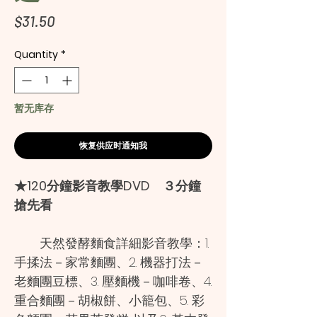
Price
$31.50
Quantity
*
暂无库存
恢复供应时通知我
★120分鐘影音教學DVD ３分鐘
搶先看
天然發酵麵食詳細影音教學：1.
手揉法－家常麵團、2. 機器打法－
老麵團豆標、3. 壓麵機－咖啡卷、4.
重合麵團－胡椒餅、小籠包、5. 彩