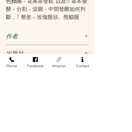
色麵團－花果茶發糕…以及6. 基本發
酵－分割－滾圓－中間發酵如何判
斷，7. 整形－玫瑰饅頭、熊貓饅
頭、三角包法、咖哩餃包法、麥
穗、蟾蜍包、胡椒餅…等，以及8. 最
作者
後發酵－蒸製／烤／烙…基本手法應
用示範。
周淑玲
出版社
「天然手作」完全沒有合成添
大境
Phone
Facebook
Amazon
Contact
ISBN
加物＝健康美味又安心
9789869094740
包子饅頭燒餅…這類的發酵麵食
既是少不了的重要主食，更是美味
的點心。除了大家喜歡又熟悉的燒
Address
餅、肉包、胡椒餅…外，還有其他食
譜書中沒有的---糖火燒、流沙包、
13-17 Elizabeth Street, 2nd Floor
New York, NY 10013
貓熊饅頭、酸菜包、豆標、椰子開