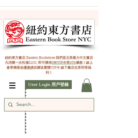
紐約東方書店 Eastern Bookstore 我們是北美最大中文書店
凡消費一次性滿$100, 即可獲得
2年VIP卡享10%
優惠！線上
會單獨發放
優惠碼
並贈送實體VIP卡 線下書店也享同等福
利！
User Login 用戶登錄