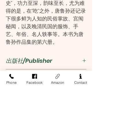
史”，功力至深，韵味至长，尤为难
得的是，在“吃”之外，唐鲁孙还记录
下很多鲜为人知的民俗掌故、宫闱
秘闻，以及晚清民国的服饰、手
艺、年俗、名人轶事等。本书为唐
鲁孙作品集的第六册。
出版社/Publisher
廣西師範大學出版社
作者/Author
Phone
Facebook
Amazon
Contact
唐鲁孙
ISBN
9787549527069