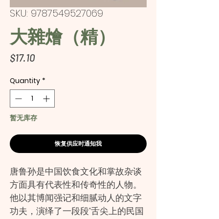
SKU: 9787549527069
大雜燴（精）
Price
$17.10
Quantity
*
暂无库存
恢复供应时通知我
唐鲁孙是中国饮食文化和掌故杂谈
方面具有代表性和传奇性的人物。
他以其博闻强记和细腻动人的文字
功夫，演绎了一段段“舌尖上的民国