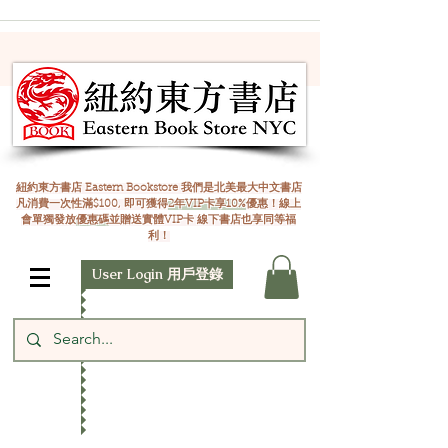
紐約東方書店 Eastern Bookstore 我們是北美最大中文書店
凡消費一次性滿$100, 即可獲得
2年VIP卡享10%
優惠！線上
會單獨發放
優惠碼
並贈送實體VIP卡 線下書店也享同等福
利！
User Login 用戶登錄