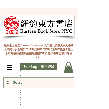
紐約東方書店 Eastern Bookstore 我們是北美最大中文書店
凡消費一次性滿$100, 即可獲得
2年VIP卡享10%
優惠！線上
會單獨發放
優惠碼
並贈送實體VIP卡 線下書店也享同等福
利！
User Login 用戶登錄